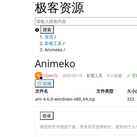
极客资源
搜索
首页
/
影视工具
/
Animeko
/
Animeko
K
kdyonly
·
2025-03-19
·
影视工具
·
0 人收藏
·
官
收藏
文件名
文件类型
大小(
ani-4.6.0-windows-x86_64.zip
332
登录
精选软件与资源下载；登录后可使用积分、签到与个人