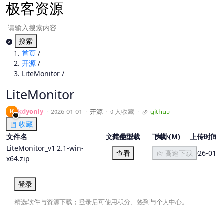
极客资源
搜索
首页
/
开源
/
LiteMonitor
/
LiteMonitor
K
kdyonly
·
2026-01-01
·
开源
·
0 人收藏
·
github
收藏
文件名
文件类型
其他下载
下载
大小(M)
上传时间
LiteMonitor_v1.2.1-win-
查看
高速下载
2026-01-
x64.zip
登录
精选软件与资源下载；登录后可使用积分、签到与个人中心。