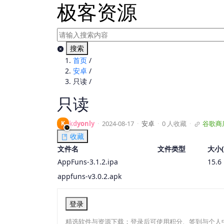
极客资源
搜索
首页
/
安卓
/
只读
/
只读
K
kdyonly
·
2024-08-17
·
安卓
·
0 人收藏
·
谷歌商
收藏
文件名
文件类型
大小(
AppFuns-3.1.2.ipa
15.6
appfuns-v3.0.2.apk
登录
精选软件与资源下载；登录后可使用积分、签到与个人