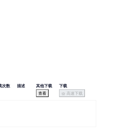
载次数
描述
其他下载
下载
查看
高速下载