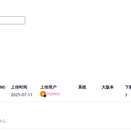
M)
上传时间
上传用户
系统
大版本
下
kdyonly
K
2025-07-11
3
中心。