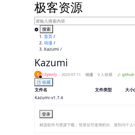
极客资源
搜索
首页
/
动漫
/
Kazumi
/
Kazumi
K
kdyonly
·
2025-07-11
·
动漫
·
0 人收藏
·
github
收藏
文件名
文件类型
大小(
Kazumi-v1.7.4
登录
精选软件与资源下载；登录后可使用积分、签到与个人